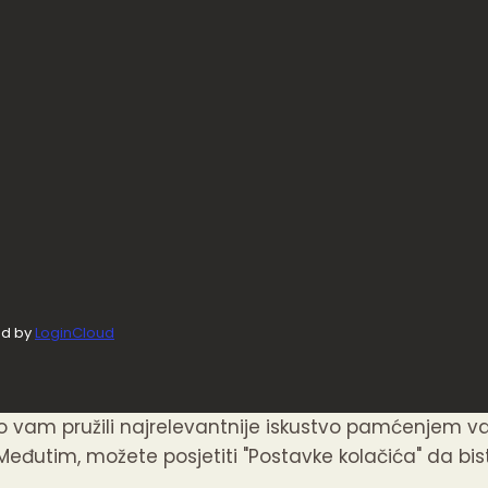
ed by
LoginCloud
mo vam pružili najrelevantnije iskustvo pamćenjem v
Međutim, možete posjetiti "Postavke kolačića" da biste