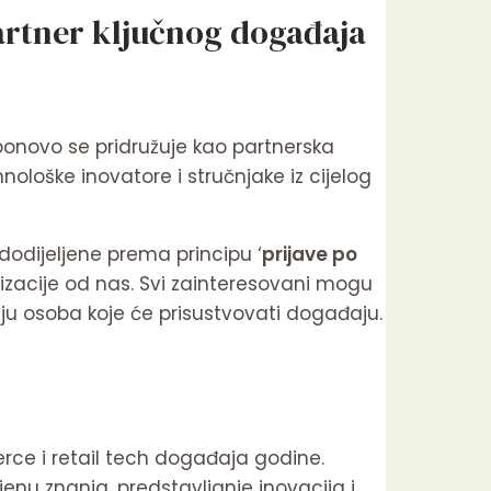
rtner ključnog događaja
onovo se pridružuje kao partnerska
nološke inovatore i stručnjake iz cijelog
 dodijeljene prema principu ‘
prijave po
tizacije od nas. Svi zainteresovani mogu
ju osoba koje će prisustvovati događaju.
ce i retail tech događaja godine.
enu znanja, predstavljanje inovacija i