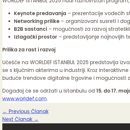
WORLDEF ISTANBUL 2025 nudi raznovrstan program, p
Keynote predavanja
– prezentacije vodećih st
Networking prilike
– organizovani susreti i do
B2B sastanci
– mogućnosti za razvoj strateških
Izlagački prostor
– predstavljanje najnovijih 
Prilika za rast i razvoj
Učešće na WORLDEF ISTANBUL 2025 predstavlja izvanred
se s ključnim akterima u industriji. Kroz interaktivn
buduće trendove digitalne trgovine i mogućnosti z
Događaj će se održati u Istanbulu od
15. do 17. maj
www.worldef.com
.
←
Previous Članak
Next Članak
→