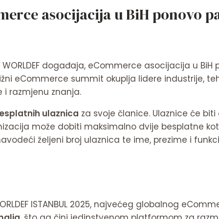
rce asocijacija u BiH ponovo pa
a WORLDEF događaja, eCommerce asocijacija u BiH p
tižni eCommerce summit okuplja lidere industrije, teh
e i razmjenu znanja.
besplatnih ulaznica
za svoje članice. Ulaznice će biti
anizacija može dobiti maksimalno dvije besplatne ko
deći željeni broj ulaznica te ime, prezime i funkci
WORLDEF ISTANBUL 2025, najvećeg globalnog eCommer
malja
, što ga čini jedinstvenom platformom za razmj