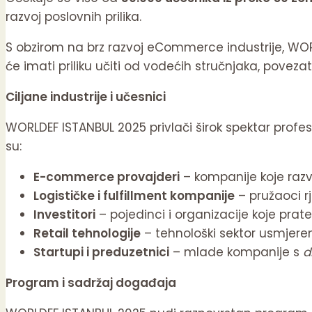
razvoj poslovnih prilika.
S obzirom na brz razvoj eCommerce industrije, WORL
će imati priliku učiti od vodećih stručnjaka, povezati 
Ciljane industrije i učesnici
WORLDEF ISTANBUL 2025 privlači širok spektar profe
su:
E-commerce provajderi
– kompanije koje razvi
Logističke i fulfillment kompanije
– pružaoci rj
Investitori
– pojedinci i organizacije koje prate
Retail tehnologije
– tehnološki sektor usmjeren
Startupi i preduzetnici
– mlade kompanije s
d
Program i sadržaj događaja