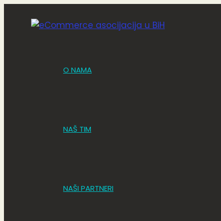
Skip
Post
to
navigation
content
O NAMA
NAŠ TIM
NAŠI PARTNERI