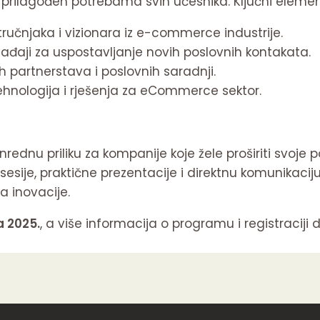
rilagođen potrebama svih učesnika. Ključni element
ručnjaka i vizionara iz e-commerce industrije.
gađaji za uspostavljanje novih poslovnih kontakata.
 partnerstava i poslovnih saradnji.
tehnologija i rješenja za eCommerce sektor.
nu priliku za kompanije koje žele proširiti svoje pos
e sesije, praktične prezentacije i direktnu komunikacij
a inovacije.
a 2025.
, a više informacija o programu i registraciji