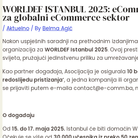
WORLDEF ISTANBUL 2025: eComme
za globalni eCommerce sektor
/
Aktuelno
/ By
Belma Agić
Nakon uspješnih saradnji na prethodnim izdanjim
organizacija za
WORLDEF Istanbul 2025
. Ovaj pres
svijeta, pružajući jedinstvenu priliku za umrežavanj
Kao partner događaja, Asocijacija je osigurala
10 
redoslijedu pristizanja’
, a jedna kompanija ili org
se prijaviti putem e-maila contact@e-comm.ba, navo
O događaju
Od
15. do 17. maja 2025.
Istanbul će biti domaćin 
Očekuje se više od
30.000 učesnika iz preko 50 ze