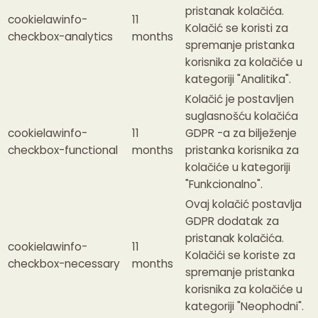
pristanak kolačića.
cookielawinfo-
11
Kolačić se koristi za
checkbox-analytics
months
spremanje pristanka
korisnika za kolačiće u
kategoriji "Analitika".
Kolačić je postavljen
suglasnošću kolačića
cookielawinfo-
11
GDPR -a za bilježenje
checkbox-functional
months
pristanka korisnika za
kolačiće u kategoriji
"Funkcionalno".
Ovaj kolačić postavlja
GDPR dodatak za
pristanak kolačića.
cookielawinfo-
11
Kolačići se koriste za
checkbox-necessary
months
spremanje pristanka
korisnika za kolačiće u
kategoriji "Neophodni".