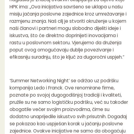
HPK ima: „Ova inicijativa savršeno se uklapa u našu
misiju jačanja poslovne zajednice kroz umrežavanje i
razmjenu znanja. Naš cilj je stvoriti okruženje u kojem
naši članovi i partneri mogu slobodno dijeliti ideje i
iskustva, što će direktno doprinijeti inovacijama i
rastu u poslovnom sektoru. Vjerujemo da druženja
poput ovog omogućavaju dublje povezivanje i
efikasniju suradnju, što je ključ za dugoročni uspjeh.“
‘Summer Networking Night’ se održao uz podršku
kompanija Ledo i Franck. Ove renomirane firme,
poznate po svojoj dugogodišnjoj tradiciji i kvaliteti,
pružile su ne samo logističku podršku, već su također
obogatile večer svojim proizvodima, čime su
dodatno unaprijedile iskustvo svih prisutnih. Događaj
se pokazao kao uspješan korak u jačanju poslovne
zajednice. Ovakve inicijative ne samo da obogaćuju