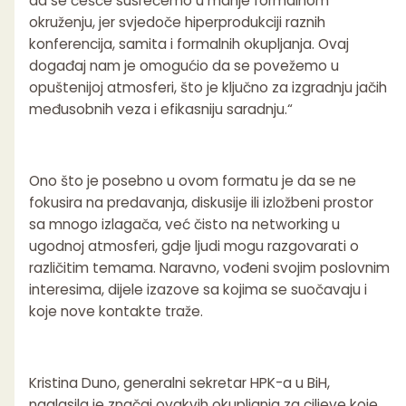
da se češće susrećemo u manje formalnom
okruženju, jer svjedoče hiperprodukciji raznih
konferencija, samita i formalnih okupljanja. Ovaj
događaj nam je omogućio da se povežemo u
opuštenijoj atmosferi, što je ključno za izgradnju jačih
međusobnih veza i efikasniju saradnju.“
Ono što je posebno u ovom formatu je da se ne
fokusira na predavanja, diskusije ili izložbeni prostor
sa mnogo izlagača, već čisto na networking u
ugodnoj atmosferi, gdje ljudi mogu razgovarati o
različitim temama. Naravno, vođeni svojim poslovnim
interesima, dijele izazove sa kojima se suočavaju i
koje nove kontakte traže.
Kristina Duno, generalni sekretar HPK-a u BiH,
naglasila je značaj ovakvih okupljanja za ciljeve koje