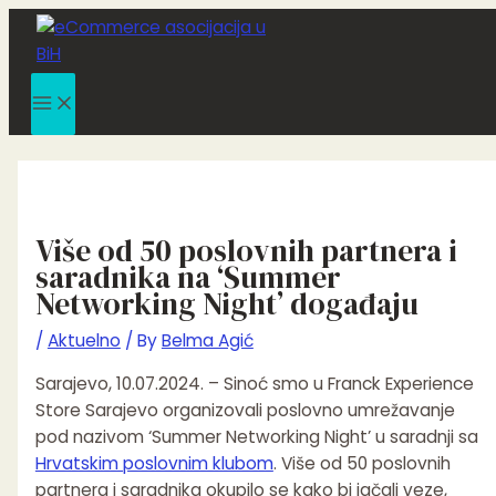
Main
Skip
Post
Menu
to
navigation
content
Više od 50 poslovnih partnera i
saradnika na ‘Summer
Networking Night’ događaju
/
Aktuelno
/ By
Belma Agić
Sarajevo, 10.07.2024. – Sinoć smo u Franck Experience
Store Sarajevo organizovali poslovno umrežavanje
pod nazivom ‘Summer Networking Night’ u saradnji sa
Hrvatskim poslovnim klubom
. Više od 50 poslovnih
partnera i saradnika okupilo se kako bi jačali veze,