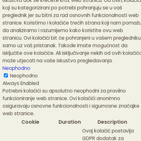
iskustva dok se krećete kroz web stranicu.
Od ovih, kolačić
koji su kategorizirani po potrebi pohranjuju se u vaš
preglednik jer su bitni za rad osnovnih funkcionalnosti web
stranice.
Koristimo i kolačiće trećih strana koji nam pomaž
da analiziramo i razumijemo kako koristite ovu web
stranicu.
Ovi kolačići bit će pohranjeni u vašem pregledniku
samo uz vaš pristanak.
Takođe imate mogućnost da
isključite ove kolačiće.
Ali isključivanje nekih od ovih kolačić
može utjecati na vaše iskustvo pregledavanja.
Neophodno
Neophodno
Always Enabled
Potrebni kolačići su apsolutno neophodni za pravilno
funkcioniranje web stranice. Ovi kolačići anonimno
osiguravaju osnovne funkcionalnosti i sigurnosne značajke
web stranice.
Cookie
Duration
Description
Ovaj kolačić postavlja
GDPR dodatak za