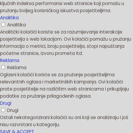
ključnih indeksa performansi web stranice koji pomažu u
pružanju boljeg korisničkog iskustva posjetiteljima.
Analitika
Analitika
Analitički kolačići koriste se za razumijevanje interakcije
posjetitelja s web lokacijom. Ovi kolačići pomažu u pružanju
informacija o metrici, broju posjetitelja, stopi napuštanja
početne stranice, izvoru prometa itd.
Reklama
Reklama
Oglasni kolačići koriste se za pružanje posjetiteljima
relevantnih oglasa i marketinških kampanja. Ovi kolačići
prate posjetitelje na različitim web stranicama i prikupljaju
podatke za pružanje prilagođenih oglasa.
Drugi
Drugi
Ostali nekategorizirani kolačići su oni koji se analiziraju i još
nisu razvrstani u kategoriju.
SAVE & ACCEPT