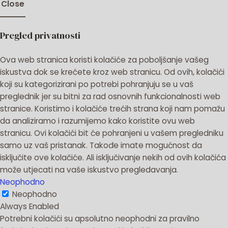
Close
Pregled privatnosti
Ova web stranica koristi kolačiće za poboljšanje vašeg
iskustva dok se krećete kroz web stranicu.
Od ovih, kolačići
koji su kategorizirani po potrebi pohranjuju se u vaš
preglednik jer su bitni za rad osnovnih funkcionalnosti web
stranice.
Koristimo i kolačiće trećih strana koji nam pomažu
da analiziramo i razumijemo kako koristite ovu web
stranicu.
Ovi kolačići bit će pohranjeni u vašem pregledniku
samo uz vaš pristanak.
Takođe imate mogućnost da
isključite ove kolačiće.
Ali isključivanje nekih od ovih kolačića
može utjecati na vaše iskustvo pregledavanja.
Neophodno
Neophodno
Always Enabled
Potrebni kolačići su apsolutno neophodni za pravilno