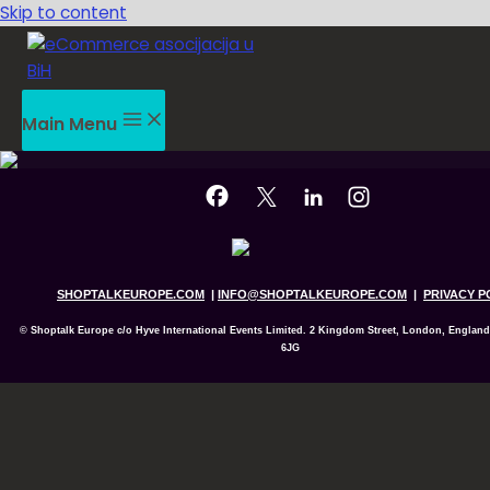
Skip to content
Main Menu
SHOPTALKEUROPE.COM
|
INFO
@SHOPTALKEUROPE.COM
|
PRIVACY P
© Shoptalk Europe c/o Hyve International Events Limited. 2 Kingdom Street, London, Englan
6JG