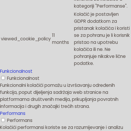
kategoriji "Performanse".
Kolačić je postavljen
GDPR dodatkom za
pristanak kolačića i koristi
11
se za pohranu je li korisnik
viewed_cookie_policy
months
pristao na upotrebu
kolačića ili ne.
Ne
pohranjuje nikakve lične
podatke.
Funkcionalnost
Funkcionalnost
Funkcionalni kolačići pomažu u izvršavanju određenih
funkcija, poput dijeljenja sadržaja web stranice na
platformama društvenih medija, prikupljanja povratnih
informacija i drugih značajki trećih strana.
Performans
Performans
Kolačići performansi koriste se za razumijevanje i analizu