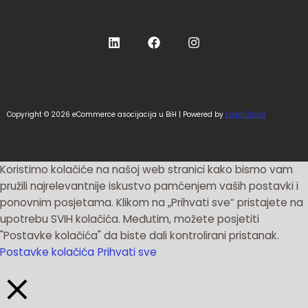
Copyright © 2026 eCommerce asocijacija u BiH | Powered by
LoginCloud
Koristimo kolačiće na našoj web stranici kako bismo vam
pružili najrelevantnije iskustvo pamćenjem vaših postavki i
ponovnim posjetama. Klikom na „Prihvati sve“ pristajete na
upotrebu SVIH kolačića. Međutim, možete posjetiti
"Postavke kolačića" da biste dali kontrolirani pristanak.
Postavke kolačića
Prihvati sve