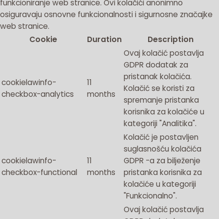
funkcioniranje web stranice. Ovi kolačići anonimno
osiguravaju osnovne funkcionalnosti i sigurnosne značajke
web stranice.
Cookie
Duration
Description
Ovaj kolačić postavlja
GDPR dodatak za
pristanak kolačića.
cookielawinfo-
11
Kolačić se koristi za
checkbox-analytics
months
spremanje pristanka
korisnika za kolačiće u
kategoriji "Analitika".
Kolačić je postavljen
suglasnošću kolačića
cookielawinfo-
11
GDPR -a za bilježenje
checkbox-functional
months
pristanka korisnika za
kolačiće u kategoriji
"Funkcionalno".
Ovaj kolačić postavlja