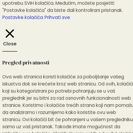
upotrebu SVIH kolačića. Međutim, možete posjetiti
"Postavke kolačića" da biste dali kontrolirani pristanak.
Postavke kolačića
Prihvati sve
Close
Pregled privatnosti
Ova web stranica koristi kolačiće za poboljšanje vašeg
iskustva dok se krećete kroz web stranicu.
Od ovih, kolačić
koji su kategorizirani po potrebi pohranjuju se u vaš
preglednik jer su bitni za rad osnovnih funkcionalnosti web
stranice.
Koristimo i kolačiće trećih strana koji nam pomaž
da analiziramo i razumijemo kako koristite ovu web
stranicu.
Ovi kolačići bit će pohranjeni u vašem pregledniku
samo uz vaš pristanak.
Takođe imate mogućnost da