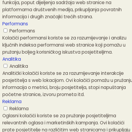
funkcija, poput dijeljenja sadržaja web stranice na
platformama društvenih medija, prikupljanja povratnih
informacija i drugih značajki trećih strana.
Performans
Performans
Kolačići performansi koriste se za razumijevanje i analizu
ključnih indeksa performansi web stranice koji pomažu u
pružanju boljeg korisničkog iskustva posjetiteljima.
Analitika
Analitika
Analitički kolačići koriste se za razumijevanje interakcije
posjetitelja s web lokacijom. Ovi kolačići pomažu u pružanj
informacija o metrici, broju posjetitelja, stopi napuštanja
početne stranice, izvoru prometa itd.
Reklama
Reklama
Oglasni kolačići koriste se za pružanje posjetiteljima
relevantnih oglasa i marketinških kampanja. Ovi kolačići
prate posjetitelje na različitim web stranicama i prikupljaju