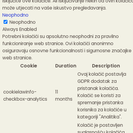
isključite ove kolačiće.
Ali isključivanje nekih od ovih kolačić
može utjecati na vaše iskustvo pregledavanja.
Neophodno
Neophodno
Always Enabled
Potrebni kolačići su apsolutno neophodni za pravilno
funkcioniranje web stranice. Ovi kolačići anonimno
osiguravaju osnovne funkcionalnosti i sigurnosne značajke
web stranice.
Cookie
Duration
Description
Ovaj kolačić postavlja
GDPR dodatak za
pristanak kolačića.
cookielawinfo-
11
Kolačić se koristi za
checkbox-analytics
months
spremanje pristanka
korisnika za kolačiće u
kategoriji "Analitika".
Kolačić je postavljen
suglasnošću kolačića