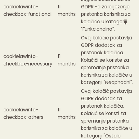
cookielawinfo-
11
GDPR -a za bilježenje
checkbox-functional
months
pristanka korisnika za
kolačiće u kategoriji
"Funkcionalno".
Ovaj kolačić postavlja
GDPR dodatak za
pristanak kolačića.
cookielawinfo-
11
Kolačići se koriste za
checkbox-necessary
months
spremanje pristanka
korisnika za kolačiće u
kategoriji "Neophodni".
Ovaj kolačić postavlja
GDPR dodatak za
pristanak kolačića.
cookielawinfo-
11
Kolačić se koristi za
checkbox-others
months
spremanje pristanka
korisnika za kolačiće u
kategoriji "Ostalo.