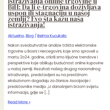
istraživanja online trgovine u
našoj
BiH: Da li e-trgovina doživljava
zemlji?
uspon ili stagnaciju u našoj
Evo
zemlji? Evo šta kažu naša
šta
istraživanja!
kažu
naša
Aktuelno
,
Blog
/
Belma Kucukalic
istraživanja!
Nakon sveobuhvatne analize tržišta elektronske
trgovine u Bosni i Hercegovini, koje smo sproveli u
martu 2o24. godine, otkrili smo ključne trendove i
perspektive koje oblikuju budućnost online kupovine
u našoj zemlji. Rezultati našeg drugog nacionalnog
istraživanja, predstavljeni su na prestižnom
eksluzivnom događaju za članice Asocijacije i
predstavnike medija. „U današnjem brzom svijetu
informacija, gdje se […]
Read More »