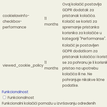
Ovaj kolačić postavlja
GDPR dodatak za
cookielawinfo-
pristanak kolačića.
11
checkbox-
Kolačić se koristi za
months
performance
spremanje pristanka
korisnika za kolačiće u
kategoriji "Performanse".
Kolačić je postavljen
GDPR dodatkom za
pristanak kolačića i korist
11
se za pohranu je li korisni
viewed_cookie_policy
months
pristao na upotrebu
kolačića ili ne.
Ne
pohranjuje nikakve lične
podatke.
Funkcionalnost
Funkcionalnost
Funkcionalni kolačići pomažu u izvršavanju određenih