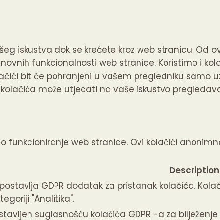
šeg iskustva dok se krećete kroz web stranicu.
Od ovi
osnovnih funkcionalnosti web stranice.
Koristimo i ko
lačići bit će pohranjeni u vašem pregledniku samo uz
ih kolačića može utjecati na vaše iskustvo pregledav
no funkcioniranje web stranice. Ovi kolačići anonim
Description
 postavlja GDPR dodatak za pristanak kolačića.
Kolač
egoriji "Analitika".
stavljen suglasnošću kolačića GDPR -a za bilježenje p