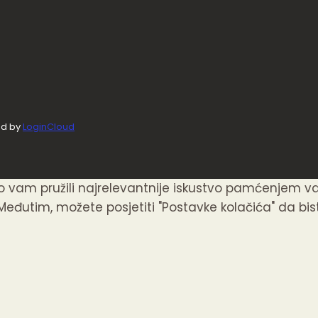
ed by
LoginCloud
mo vam pružili najrelevantnije iskustvo pamćenjem v
Međutim, možete posjetiti "Postavke kolačića" da biste