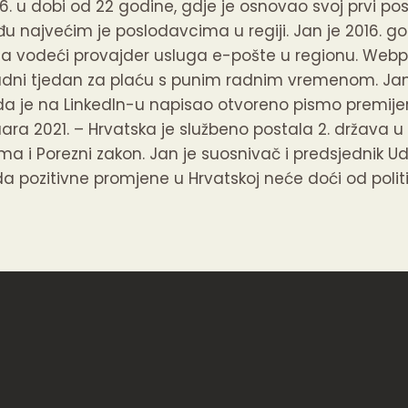
06. u dobi od 22 godine, gdje je osnovao svoj prvi 
eđu najvećim je poslodavcima u regiji. Jan je 2016. 
 vodeći provajder usluga e-pošte u regionu. Webp
dni tjedan za plaću s punim radnim vremenom. Jan j
da je na LinkedIn-u napisao otvoreno pismo premijer
ra 2021. – Hrvatska je službeno postala 2. država u Eu
ma i Porezni zakon. Jan je suosnivač i predsjednik 
 da pozitivne promjene u Hrvatskoj neće doći od polit