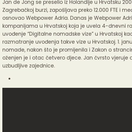
Jan de Jong se preselio iz Holandije u Hrvatsku 20
Zagrebačkoj burzi, zapošljava preko 12.000 FTE i m
osnovao Webpower Adria. Danas je Webpower Adria
kompanijama u Hrvatskoj koja je uvela 4-dnevni ra
uvođenje “Digitalne nomadske vize” u Hrvatskoj ka
razmatranje uvođenja takve vize u Hrvatskoj. 1. janua
nomade, nakon što je promijenila i Zakon o stranci
oženjen je i otac četvero djece. Jan čvrsto vjeruje
uzbudljive zajednice.