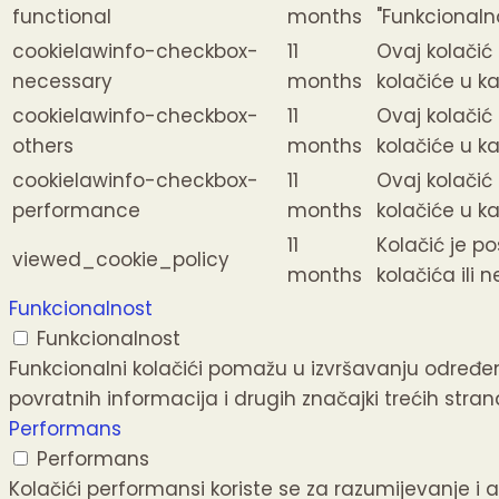
functional
months
"Funkcionalno
cookielawinfo-checkbox-
11
Ovaj kolačić
necessary
months
kolačiće u ka
cookielawinfo-checkbox-
11
Ovaj kolačić
others
months
kolačiće u ka
cookielawinfo-checkbox-
11
Ovaj kolačić
performance
months
kolačiće u ka
11
Kolačić je po
viewed_cookie_policy
months
kolačića ili n
Funkcionalnost
Funkcionalnost
Funkcionalni kolačići pomažu u izvršavanju određen
povratnih informacija i drugih značajki trećih stran
Performans
Performans
Kolačići performansi koriste se za razumijevanje i 